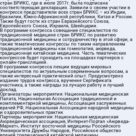
стран БРИКС, где в июле 2017г. была подписана
соответствующая декларация. Заявили о своем участии в
конгрессе представители всех стран БРИКС – из Индии,
Бразилии, Южно-Африканской республики, Китая и России.
Также будут гости из стран Евразийского Союза,
Европейского Союза, Израиля, Швейцарии.
В программе конгресса совещание специалистов по
традиционной медицине стран БРИКС по развитию
традиционной медицины и сотрудничеству в этой сфере, а
также тематические конгрессы по таким направлениям
традиционной медицины как гомеопатия, аюрведа,
традиционная китайская медицина. Часть тематических
конгрессов будет проходить на площадках партнеров с
онлайн-трансляцией.
В программе конгресса лекции ведущих мировых
специалистов по актуальным современным вопросам, а
также интересный практический опыт. Предусмотрено
издание трудов конгресса, вручение Сертификата
участника, а также награды за лучшую работу и лучший
доклад.
Организаторы мероприятия: Национальная медицинская
Палата, Национальная Ассоциация традиционной и
комплементарной медицины, Ассоциация заслуженных
врачей РФ, Национальная Ассоциация народной медицины
и оздоровительных практик
Партнеры мероприятия: Национальная медицинская
Аюрведическкая ассоциация, Интернет-Портал «Аюрведа-
Маркет», Институт восточной медицины Российского
Университета Дружбы Народов, Российское общество
врачей традиционной китайской медицины.