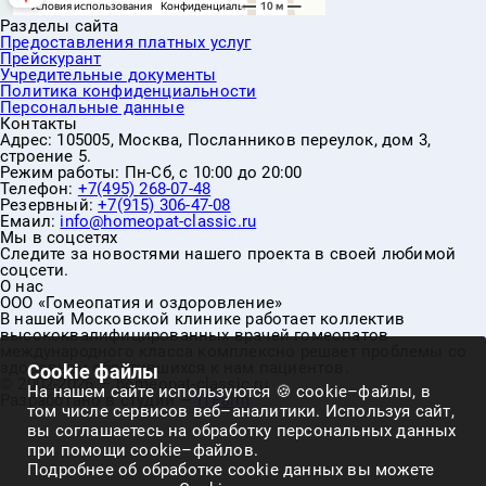
Разделы сайта
Предоставления платных услуг
Прейскурант
Учредительные документы
Политика конфиденциальности
Персональные данные
Контакты
Адрес:
105005, Москва, Посланников переулок, дом 3,
строение 5.
Режим работы:
Пн-Сб, с 10:00 до 20:00
Телефон:
+7(495) 268-07-48
Резервный:
+7(915) 306-47-08
Емаил:
info@homeopat-classic.ru
Мы в соцсетях
Следите за новостями нашего проекта в своей любимой
соцсети.
О нас
ООО «Гомеопатия и оздоровление»
В нашей Московской клинике работает коллектив
высококвалифицированных врачей гомеопатов
международного класса комплексно решает проблемы со
здоровьем обратившихся к нам пациентов.
Cookie файлы
© 2002-2026 — homeopat-classic.ru
На нашем сайте используются 🍪 cookie–файлы, в
Разработано в студии —
ITPalm
том числе сервисов веб–аналитики. Используя сайт,
вы соглашаетесь на обработку персональных данных
при помощи cookie–файлов.
Подробнее об обработке cookie данных вы можете