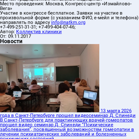
Место проведения: Москва, Конгресс-центр «Измайлово-
Вега»
Участие в конгрессе бесплатное. Заявки на участие в
произвольной форме (с указанием ФИО, е-мейл и телефона)
направлять по адресу
info@natkm.org
+7-499-251-31-31; +7-499-404-07-46;
Автор:
Коллектив клиники
От:
09.11.2017
Новости
13 марта 2026
ербурге прошел видеосеминар Д. Спинеди
начнётся самый 
ге для практикующих врачей-гомеопатов
Москве 18 мая 20
инар Д. Спинеди “Психические
семинаров доктор
освященный возможностям гомеопатии в
"Полихресты и их
ических заболеваний и болезненных
ояний.