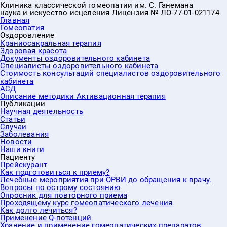
Клиника классической гомеопатии им. С. Ганемана
наука и искусство исцеления
Лицензия № ЛО-77-01-021174
Главная
Гомеопатия
Оздоровление
Краниосакральная терапия
Здоровая красота
Документы оздоровительного кабинета
Специалисты оздоровительного кабинета
Стоимость консультаций специалистов оздоровительного
кабинета
АСД
Описание методики Активационная терапия
Публикации
Научная деятельность
Статьи
Случаи
Заболевания
Новости
Наши книги
Пациенту
Прейскурант
Как подготовиться к приему?
Лечебные мероприятия при ОРВИ до обращения к врачу.
Вопросы по острому состоянию
Опросник для повторного приема
Проходящему курс гомеопатического лечения
Как долго лечиться?
Применение Q-потенций
Хранение и применение гомеопатических препаратов