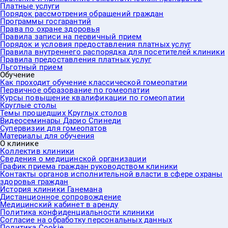
Платные услуги
Порядок рассмотрения обращений граждан
Программы госгарантий
Права по охране здоровья
Правила записи на первичный прием
Порядок и условия предоставления платных услуг
Правила внутреннего распорядка для посетителей клиники
Правила предоставления платных услуг
Льготный прием
Обучение
Как проходит обучение классической гомеопатии
Первичное образование по гомеопатии
Курсы повышение квалификации по гомеопатии
Круглые столы
Темы прошедших Круглых столов
Видеосеминары Дарио Спинеди
Супервизии для гомеопатов
Материалы для обучения
О клинике
Коллектив клиники
Сведения о медицинской организации
График приема граждан руководством клиники
Контакты органов исполнительной власти в сфере охраны
здоровья граждан
История клиники Ганемана
Дистанционное сопровождение
Медицинский кабинет в аренду
Политика конфиденциальности клиники
Согласие на обработку персональных данных
Политика Cookie