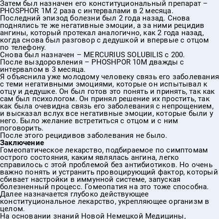
Затем был назначен его конституциональный препарат –
PHOSPHOR 1M 2 раза с интервалами в 2 месяца.
Последний эпизод болезни был 2 года назад. Снова
поднялись те же негативные эмоции, а за ними рецидив
ангины, который протекал аналогично, как 2 года назад,
когда снова был разговор с дедушкой и впервые с отцом
по телефону.
Снова был назначен – MERCURIUS SOLUBILIS c 200.
После выздоровления – PHOSHPOR 10M дважды с
интервалом в 3 месяца.
Я объяснила уже молодому человеку связь его заболевани
с теми негативными эмоциями, которые он испытывал к
отцу и дедушке. Он был готов это понять и принять, так как
сам был психологом. Он принял решение их простить, так
как была очевидна связь его заболевания с непрощением,
и высказал вслух все негативные эмоции, которые были у
него. Было желание встретиться с отцом и с ним
поговорить.
После этого рецидивов заболевания не было.
Заключение
Гомеопатическое лекарство, подбираемое по симптомам
острого состояния, каким являлась ангина, легко
справилось с этой проблемой без антибиотиков. Но очень
важно понять и устранить провоцирующий фактор, который
сбивает настройки в иммунной системе, запуская
болезненный процесс. Гомеопатия на это тоже способна.
Далее назначается глубоко действующее
конституциональное лекарство, укрепляющее организм в
целом.
На основании знаний Новой Немецкой Медицины,