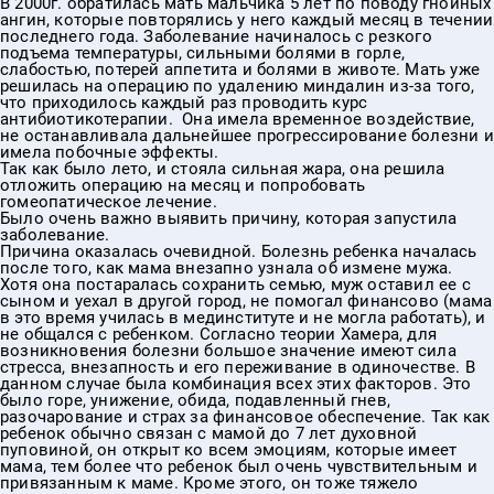
В 2000г. обратилась мать мальчика 5 лет по поводу гнойных
ангин, которые повторялись у него каждый месяц в течении
последнего года. Заболевание начиналось с резкого
подъема температуры, сильными болями в горле,
слабостью, потерей аппетита и болями в животе. Мать уже
решилась на операцию по удалению миндалин из-за того,
что приходилось каждый раз проводить курс
антибиотикотерапии. Она имела временное воздействие,
не останавливала дальнейшее прогрессирование болезни и
имела побочные эффекты.
Так как было лето, и стояла сильная жара, она решила
отложить операцию на месяц и попробовать
гомеопатическое лечение.
Было очень важно выявить причину, которая запустила
заболевание.
Причина оказалась очевидной. Болезнь ребенка началась
после того, как мама внезапно узнала об измене мужа.
Хотя она постаралась сохранить семью, муж оставил ее с
сыном и уехал в другой город, не помогал финансово (мама
в это время училась в мединституте и не могла работать), и
не общался с ребенком. Согласно теории Хамера, для
возникновения болезни большое значение имеют сила
стресса, внезапность и его переживание в одиночестве. В
данном случае была комбинация всех этих факторов. Это
было горе, унижение, обида, подавленный гнев,
разочарование и страх за финансовое обеспечение. Так как
ребенок обычно связан с мамой до 7 лет духовной
пуповиной, он открыт ко всем эмоциям, которые имеет
мама, тем более что ребенок был очень чувствительным и
привязанным к маме. Кроме этого, он тоже тяжело