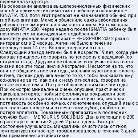
переживал уход отца.
На основании анализа вышеперечисленных физических
жалоб и психических симптомов ребенку я назначила –
IGNATIA 200. Хотя этот препарат не назначается обычно при
гнойных ангинах. Маме я объяснила связь заболевания
ребенка с ее эмоциональным состоянием. Ей тоже дала
дозу IGNATIA 200. Через неделю после IGNATIA ребенку был
назначен его индивидуально подобранный
конституциональный препарат – PHOSPHOR 200 2 раза с
интервалом в 2 месяца. Ангин не было в течение
последующих 14 лет. Вопрос операции отпал.
Следующий эпизод ангины был в возрасте 19 лет, когда уже
юноше пришлось поговорить по телефону с дедушкой (со
стороны отца). Дедушка не общался и не участвовал в его
жизни все эти годы, жил в Австралии. Несмотря на то, что
они не общались все эти годы, мальчик чувствовал злость
и гнев, так как дедушка вместо того, чтобы высказать ему
сожаление за то, как они к нему отнеслись, говорил на
отвлеченные темы. Отец не общался с ним все эти годы.
При осмотре: миндалины очень опухшие, практически
закрывали горло, гнойные фолликулы покрывали всю
поверхность миндалин, плохой запах изо рта, сильная
потливость особенно ночью, слюнотечение, опухший язык 
желтоватым налетом и отпечатками зубов, слабость и
потеря аппетита. Показанным препаратом в последних
случаях был – MERCURIUS SOLUBILIS. Дан в потенции с 200
в растворе в течение 3 дней 2 раза в день. Быстро
состояние улучшалось, миндалины очистились от гноя,
температура полностью нормализовалась в течение 3 дней
без применения антибиотиков.