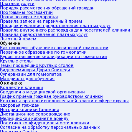
Платные услуги
Порядок рассмотрения обращений граждан
Программы госгарантий
Права по охране здоровья
Правила записи на первичный прием
Порядок и условия предоставления платных услуг
Правила внутреннего распорядка для посетителей клиники
Правила предоставления платных услуг
Льготный прием
Обучение
Как проходит обучение классической гомеопатии
Первичное образование по гомеопатии
Курсы повышение квалификации по гомеопатии
Круглые столы
Темы прошедших Круглых столов
Видеосеминары Дарио Спинеди
Супервизии для гомеопатов
Материалы для обучения
О клинике
Коллектив клиники
Сведения о медицинской организации
График приема граждан руководством клиники
Контакты органов исполнительной власти в сфере охраны
здоровья граждан
История клиники Ганемана
Дистанционное сопровождение
Медицинский кабинет в аренду
Политика конфиденциальности клиники
Согласие на обработку персональных данных
Политика Cookie