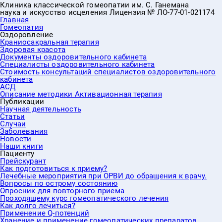
Клиника классической гомеопатии им. С. Ганемана
наука и искусство исцеления
Лицензия № ЛО-77-01-021174
Главная
Гомеопатия
Оздоровление
Краниосакральная терапия
Здоровая красота
Документы оздоровительного кабинета
Специалисты оздоровительного кабинета
Стоимость консультаций специалистов оздоровительного
кабинета
АСД
Описание методики Активационная терапия
Публикации
Научная деятельность
Статьи
Случаи
Заболевания
Новости
Наши книги
Пациенту
Прейскурант
Как подготовиться к приему?
Лечебные мероприятия при ОРВИ до обращения к врачу.
Вопросы по острому состоянию
Опросник для повторного приема
Проходящему курс гомеопатического лечения
Как долго лечиться?
Применение Q-потенций
Хранение и применение гомеопатических препаратов